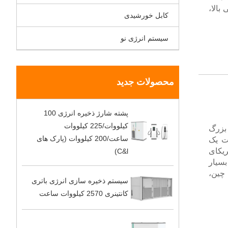
بالا،
کابل خورشیدی
سیستم انرژی نو
محصولات جدید
پشته شارژ ذخیره انرژی 100
کیلووات/225 کیلووات
س بزرگ
ساعت/200 کیلووات (پارک های
ت یک
یکای
C&l)
بسیار
چین،
سیستم ذخیره سازی انرژی باتری
کانتینری 2570 کیلووات ساعت