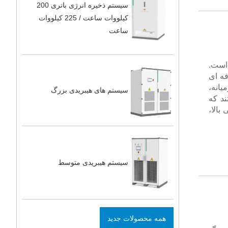
سیستم ذخیره انرژی باتری 200
کیلووات ساعت / 225 کیلووات
ساعت
ن است.
ه ای
یانه،
سیستم های هیبریدی بزرگ
د که
بالا،
سیستم هیبریدی متوسط
همه محصولات جدید