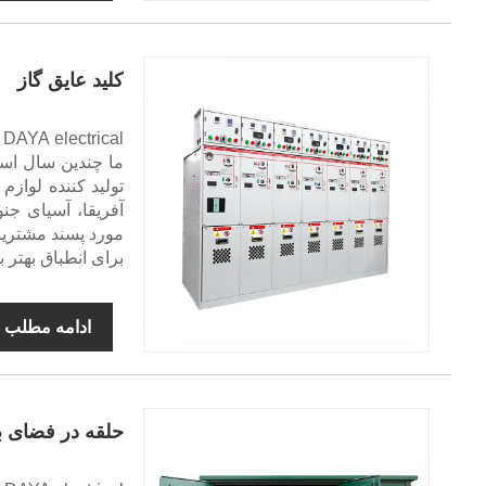
کلید عایق گاز
l
ما چندین سال اس
تولید کننده لواز
آفریقا، آسیای ج
مورد پسند مشتریا
برای انطباق بهتر ب
ادامه مطلب
حلقه در فضای ب