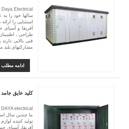
l
سالها خود را به
استثنایی را ارائه
آفریقا و آسیای ج
طراحی ، اطمینان
فنی بالایی دارند
مشارکتهای بلند مد
ادامه مطلب
کلید عایق جامد
l
ما چندین سال اس
تولید کننده لواز
آفریقا، آسیای ج