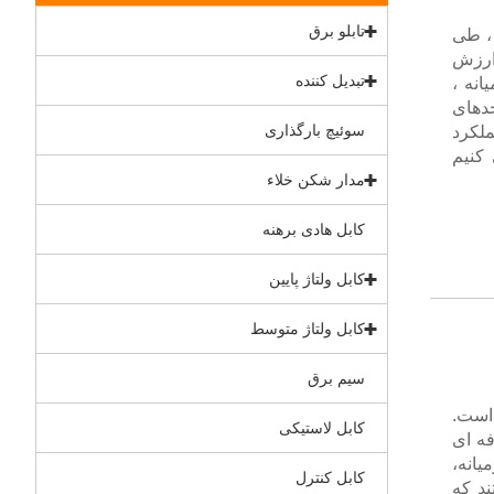
تابلو برق
ن ، طی
ارزش
تبدیل کننده
انه ،
دهای
سوئیچ بارگذاری
لکرد
 کنیم
مدار شکن خلاء
کابل هادی برهنه
کابل ولتاژ پایین
کابل ولتاژ متوسط
سیم برق
ن است.
کابل لاستیکی
ه ای
یانه،
کابل کنترل
د که