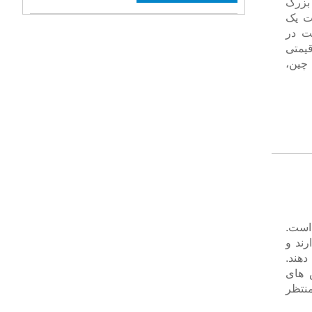
س بزرگ
ت یک
ت در
قیمتی
چین،
 است.
ند و
دهند.
 های
منتظر